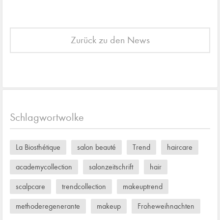
Zurück zu den News
Schlagwortwolke
La Biosthétique
salon beauté
Trend
haircare
academycollection
salonzeitschrift
hair
scalpcare
trendcollection
makeuptrend
methoderegenerante
makeup
Froheweihnachten